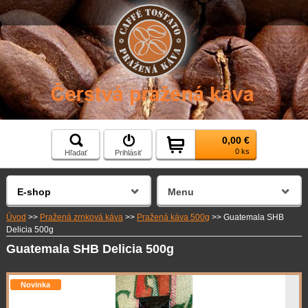
0,00 €
0 ks
Hľadať
Prihlásiť
E-shop
Menu
Úvod
>>
Pražená zrnková káva
>>
Pražená káva 500g
>>
Guatemala SHB
Delicia 500g
Guatemala SHB Delicia 500g
Novinka