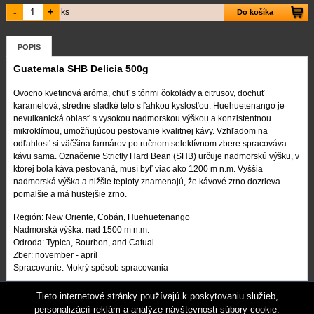
-
+
ks
Do košíka
POPIS
Guatemala SHB Delicia 500g
Ovocno kvetinová aróma, chuť s tónmi čokolády a citrusov, dochuť
karamelová, stredne sladké telo s ľahkou kyslosťou. Huehuetenango je
nevulkanická oblasť s vysokou nadmorskou výškou a konzistentnou
mikroklímou, umožňujúcou pestovanie kvalitnej kávy. Vzhľadom na
odľahlosť si väčšina farmárov po ručnom selektívnom zbere spracováva
kávu sama. Označenie Strictly Hard Bean (SHB) určuje nadmorskú výšku, v
ktorej bola káva pestovaná, musí byť viac ako 1200 m n.m. Vyššia
nadmorská výška a nižšie teploty znamenajú, že kávové zrno dozrieva
pomalšie a má hustejšie zrno.
Región: New Oriente, Cobán, Huehuetenango
Nadmorská výška: nad 1500 m n.m.
Odroda: Typica, Bourbon, and Catuai
Zber: november - apríl
Spracovanie: Mokrý spôsob spracovania
Caffé Tostato * Pražená káva, Hlbiny 610/5, 960 01 Zvolen
Tieto internetové stránky používajú k poskytovaniu služieb,
caffetostato@prazenakava.sk
+421 948 514848
personalizácií reklám a analýze návštevnosti súbory cookie.