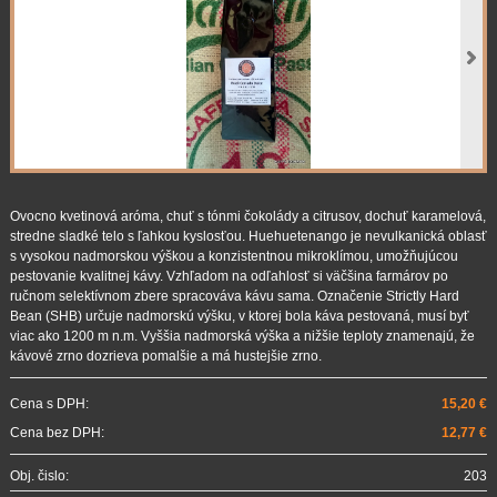
Ovocno kvetinová aróma, chuť s tónmi čokolády a citrusov, dochuť karamelová,
stredne sladké telo s ľahkou kyslosťou. Huehuetenango je nevulkanická oblasť
s vysokou nadmorskou výškou a konzistentnou mikroklímou, umožňujúcou
pestovanie kvalitnej kávy. Vzhľadom na odľahlosť si väčšina farmárov po
ručnom selektívnom zbere spracováva kávu sama. Označenie Strictly Hard
Bean (SHB) určuje nadmorskú výšku, v ktorej bola káva pestovaná, musí byť
viac ako 1200 m n.m. Vyššia nadmorská výška a nižšie teploty znamenajú, že
kávové zrno dozrieva pomalšie a má hustejšie zrno.
Cena s DPH:
15,20 €
Cena bez DPH:
12,77 €
Obj. čislo:
203