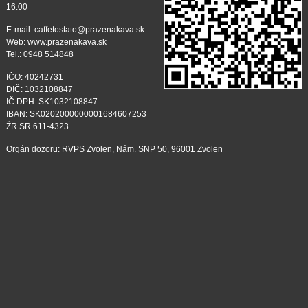
16:00
E-mail: caffetostato@prazenakava.sk
Web: www.prazenakava.sk
Tel.: 0948 514848
IČO: 40242731
DIČ: 1032108847
IČ DPH: SK1032108847
IBAN: SK0202000000001684607253
ŽR SR 611-4323
Orgán dozoru: RVPS Zvolen, Nám. SNP 50, 96001 Zvolen