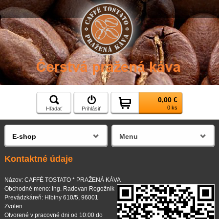
0,00 €
0 ks
Hľadať
Prihlásiť
E-shop
Menu
Kontaktné údaje
Názov: CAFFÉ TOSTATO * PRAŽENÁ KÁVA
Obchodné meno: Ing. Radovan Rogožník
Prevádzkáreň: Hlbiny 610/5, 96001
Zvolen
Otvorené v pracovné dni od 10:00 do