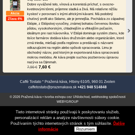
Dobre vyvážené telo, vínová a korenistá príchuť, s ovocno-
kvetinovými tónmi, príjemne sladká a živá. Má relatívne nižšiu
Akcia
kyslosť v porovnaní s inými africkými kávami. Má podobný
Zľava 4%
chuťový profil ako Sidamo, ale je jemnejšia. Pochádza zo západnej
Etiópie, z Etiópskej vysočiny, známej bohatou červenou ílovitou
pôdou, vysokohorským, chladnejším a vlhkejším počasím,
ideálnym pre rast kávovníka. V Etiópii dominuje systém zberu, kde
tisíce farmárov dodáva kávu družstvám alebo organizáciám, ktoré
zrná triedia, miešajú podľa regiónov a predávajú s názvami
odkazujúcimi na región alebo spôsob spracovania. Limu je
obchodný názov, pod ktorým je exportovaná káva spracovaná
mokrou metódou. Ak káva prejde suchou pozberovou úpravou
nazýva sa Djimmah.
7,60 €
7,90 €
Caffé Tostato * Pražená káva, Hlbiny 610/5, 960 01 Zvolen
caffetostato@prazenakava.sk
+421 948 514848
© 2026 Pražená káva •
tvorba eshopu cez UNIobchod
,
webhosting
spoločnosti
WEBYGROUP
Tieto internetové stránky používajú k poskytovaniu služieb,
personalizácií reklám a analýze návštevnosti súbory cookie.
Používaním týchto internetových stránok s tým súhlasíte.
Ďalšie
informácie
Rozumiem