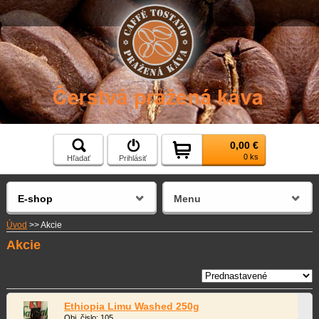
0,00 €
0 ks
Hľadať
Prihlásiť
E-shop
Menu
Úvod
>>
Akcie
Akcie
Ethiopia Limu Washed 250g
Obj. čislo: 105