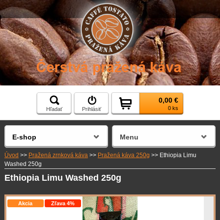
0,00 €
0 ks
Hľadať
Prihlásiť
E-shop
Menu
Úvod
>>
Pražená zrnková káva
>>
Pražená káva 250g
>>
Ethiopia Limu
Washed 250g
Ethiopia Limu Washed 250g
Akcia
Zľava 4%