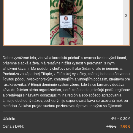
Dobre vyvážené telo, vínová a korenistá príchuť, s ovocno-kvetinovými tónmi,
príjemne sladká a živá. Má relatívne nižšiu kyslosť v porovnaní s inými
africkými kávami. Má podobný chuťový profil ako Sidamo, ale je jemnejšia.
Pochádza zo západnej Etiópie, z Etiópskej vysočiny, známej bohatou červenou
ílovitou pôdou, vysokohorským, chladnejším a vlhkejším počasím, ideálnym pre
rast kávovníka. V Etiópii dominuje systém zberu, kde tisíce farmárov dodáva
kávu družstvám alebo organizáciám, ktoré zrná triedia, miešajú podľa regiónov
a predávajú s názvami odkazujúcimi na región alebo spôsob spracovania.
Limu je obchodný názov, pod ktorým je exportovaná káva spracovaná mokrou
metódou. Ak káva prejde suchou pozberovou úpravou nazýva sa Djimmah.
Ušetríte:
4% = 0,30 €
Cena s DPH:
7,90 €
7,60 €