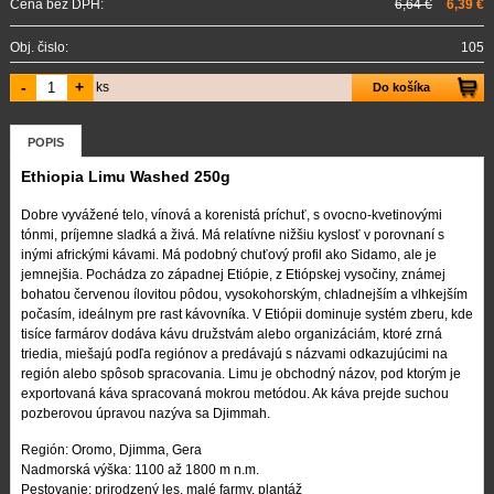
Cena bez DPH:
6,64 €
6,39 €
Obj. čislo:
105
-
+
ks
Do košíka
POPIS
Ethiopia Limu Washed 250g
Dobre vyvážené telo, vínová a korenistá príchuť, s ovocno-kvetinovými
tónmi, príjemne sladká a živá. Má relatívne nižšiu kyslosť v porovnaní s
inými africkými kávami. Má podobný chuťový profil ako Sidamo, ale je
jemnejšia. Pochádza zo západnej Etiópie, z Etiópskej vysočiny, známej
bohatou červenou ílovitou pôdou, vysokohorským, chladnejším a vlhkejším
počasím, ideálnym pre rast kávovníka. V Etiópii dominuje systém zberu, kde
tisíce farmárov dodáva kávu družstvám alebo organizáciám, ktoré zrná
triedia, miešajú podľa regiónov a predávajú s názvami odkazujúcimi na
región alebo spôsob spracovania. Limu je obchodný názov, pod ktorým je
exportovaná káva spracovaná mokrou metódou. Ak káva prejde suchou
pozberovou úpravou nazýva sa Djimmah.
Región: Oromo, Djimma, Gera
Nadmorská výška: 1100 až 1800 m n.m.
Pestovanie: prirodzený les, malé farmy, plantáž